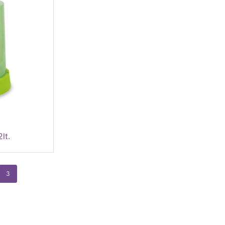
lt.
3