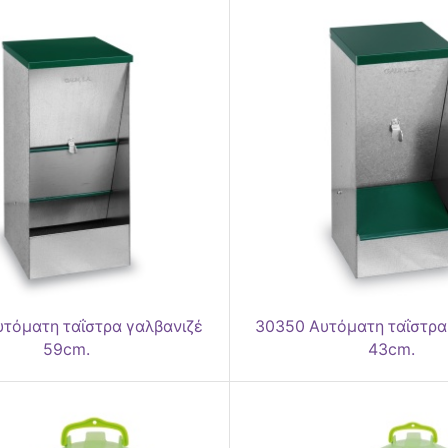
τόματη ταΐστρα γαλβανιζέ
30350 Αυτόματη ταΐστρα
59cm.
43cm.