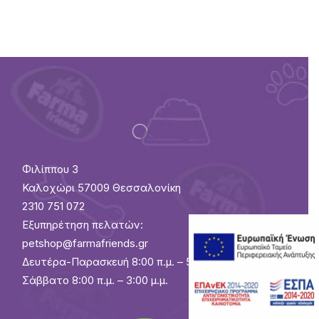
Φιλίππου 3
Καλοχώρι 57009 Θεσσαλονίκη
2310 751 072
Εξυπηρέτηση πελατών:
petshop@farmafriends.gr
Δευτέρα-Παρασκευή 8:00 π.μ. – 5:30 μ.μ.
Σάββατο 8:00 π.μ. – 3:00 μ.μ.