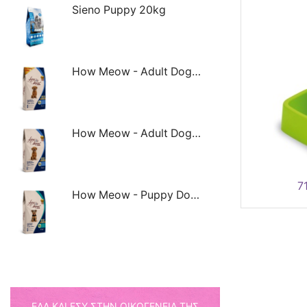
Sieno Puppy 20kg
How Meow - Adult Dog Small Breed Lamb & Rice 8kg
How Meow - Adult Dog Small Breed Lamb & Rice 3kg
7
How Meow - Puppy Dog Small Breed Lamb & Rice 3kg
ΈΛΑ ΚΑΙ ΕΣΎ ΣΤΗΝ ΟΙΚΟΓΈΝΕΙΑ ΤΗΣ