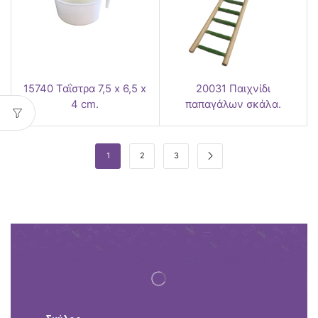
15740 Ταΐστρα 7,5 x 6,5 x
20031 Παιχνίδι
4 cm.
παπαγάλων σκάλα.
1
2
3