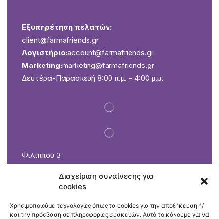
Εξυπηρέτηση πελατών:
client@farmafriends.gr
Λογιστήριο:
account@farmafriends.gr
Marketing:
marketing@farmafriends.gr
Δευτέρα-Παρασκευή 8:00 π.μ. – 4:00 μ.μ.
Φιλίππου 3
Καλοχώρι 57009 Θεσσαλονίκη
Διαχείριση συναίνεσης για
2310 751 072
cookies
Εξυπηρέτηση πελατών: petshop@farmafriends.gr
Δευτέρα-Παρασκευή 8:00 π.μ. – 5:30 μ.μ.
Χρησιμοποιούμε τεχνολογίες όπως τα cookies για την αποθήκευση ή/
και την πρόσβαση σε πληροφορίες συσκευών. Αυτό το κάνουμε για να
Σάββατο 8:00 π.μ. – 3:00 μ.μ.