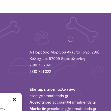
Ά Πάροδος Μαρίνου Αντύπα (αγρ. 289)
Καλοχώρι 57009 Θεσσαλονίκη
2310 755 941
2310 751 322
Εξυπηρέτηση πελατών:
client@farmafriends.gr
Λογιστήριο:
account@farmafriends.gr
ν
Marketing:
marketing@farmafriends.gr
 την
GDPR