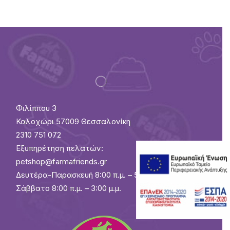
Φιλίππου 3
Καλοχώρι 57009 Θεσσαλονίκη
2310 751 072
Εξυπηρέτηση πελατών:
petshop@farmafriends.gr
Δευτέρα-Παρασκευή 8:00 π.μ. – 5:30 μ.μ.
Σάββατο 8:00 π.μ. – 3:00 μ.μ.