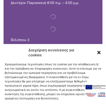
Δευτέρα-Παρασκευή 8:00 π.μ. – 4:00 μ.μ.
Φιλίππου 3
Καλοχώρι 57009 Θεσσαλονίκη
Διαχείριση συναίνεσης για
2310 751 072
cookies
Εξυπηρέτηση πελατών: petshop@farmafriends.gr
Δευτέρα-Παρασκευή 8:00 π.μ. – 5:30 μ.μ.
Χρησιμοποιούμε τεχνολογίες όπως τα cookies για την αποθήκευση ή/
και την πρόσβαση σε πληροφορίες συσκευών. Αυτό το κάνουμε για να
Σάββατο 8:00 π.μ. – 3:00 μ.μ.
βελτιώσουμε την εμπειρία περιήγησης και να προβάλλουμε
εξατομικευμένες διαφημίσεις. Η συγκατάθεση για τις εν λόγω
τεχνολογίες θα μας επιτρέψει να επεξεργαστούμε δεδομένα
προσωπικού χαρακτήρα, όπως συμπεριφορά περιήγησης ή μοναδικά
αναγνωριστικά σε αυτόν τον ιστότοπο. Η μη συγκατάθεση ή η
ανάκληση της συγκατάθεσης, μπορεί να επηρεάσει αρνητικά
ορισμένες λειτουργίες και δυνατότητες.