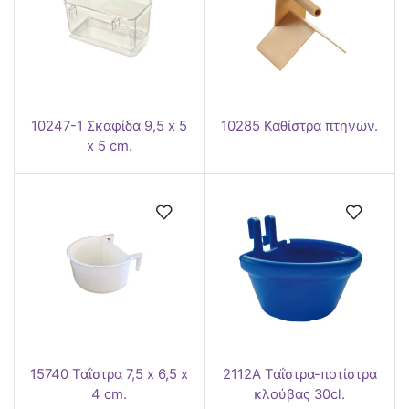
10247-1 Σκαφίδα 9,5 x 5
10285 Καθίστρα πτηνών.
x 5 cm.
15740 Ταΐστρα 7,5 x 6,5 x
2112Α Ταΐστρα-ποτίστρα
4 cm.
κλούβας 30cl.