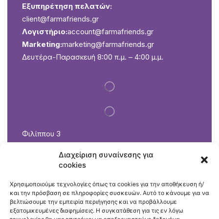
Εξυπηρέτηση πελατών:
client@farmafriends.gr
Λογιστήριο:
account@farmafriends.gr
Marketing:
marketing@farmafriends.gr
Δευτέρα-Παρασκευή 8:00 π.μ. – 4:00 μ.μ.
Φιλίππου 3
Καλοχώρι 57009 Θεσσαλονίκη
Διαχείριση συναίνεσης για
2310 751 072
cookies
Εξυπηρέτηση πελατών: petshop@farmafriends.gr
Δευτέρα-Παρασκευή 8:00 π.μ. – 5:30 μ.μ.
Χρησιμοποιούμε τεχνολογίες όπως τα cookies για την αποθήκευση ή/
και την πρόσβαση σε πληροφορίες συσκευών. Αυτό το κάνουμε για να
Σάββατο 8:00 π.μ. – 3:00 μ.μ.
βελτιώσουμε την εμπειρία περιήγησης και να προβάλλουμε
εξατομικευμένες διαφημίσεις. Η συγκατάθεση για τις εν λόγω