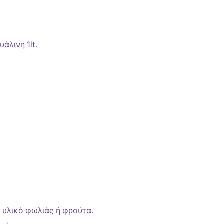
άλινη 1lt.
 υλικό φωλιάς ή φρούτα.