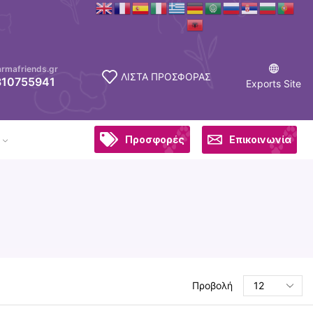
armafriends.gr
ΛΙΣΤΑ ΠΡΟΣΦΟΡΑΣ
310755941
Exports Site
Προσφορές
Επικοινωνία
Προβολή