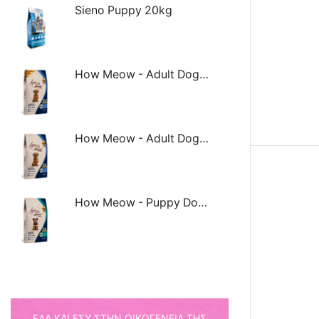
Sieno Puppy 20kg
How Meow - Adult Dog Small Breed Lamb & Rice 8kg
How Meow - Adult Dog Small Breed Lamb & Rice 3kg
How Meow - Puppy Dog Small Breed Lamb & Rice 3kg
ΈΛΑ ΚΑΙ ΕΣΎ ΣΤΗΝ ΟΙΚΟΓΈΝΕΙΑ ΤΗΣ