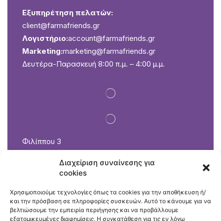
Εξυπηρέτηση πελατών:
client@farmafriends.gr
Λογιστήριο:
account@farmafriends.gr
Marketing:
marketing@farmafriends.gr
Δευτέρα-Παρασκευή 8:00 π.μ. – 4:00 μ.μ.
Φιλίππου 3
Καλοχώρι 57009 Θεσσαλονίκη
Διαχείριση συναίνεσης για
2310 751 072
cookies
Εξυπηρέτηση πελατών: petshop@farmafriends.gr
Δευτέρα-Παρασκευή 8:00 π.μ. – 5:30 μ.μ.
Χρησιμοποιούμε τεχνολογίες όπως τα cookies για την αποθήκευση ή/
και την πρόσβαση σε πληροφορίες συσκευών. Αυτό το κάνουμε για να
Σάββατο 8:00 π.μ. – 3:00 μ.μ.
βελτιώσουμε την εμπειρία περιήγησης και να προβάλλουμε
εξατομικευμένες διαφημίσεις. Η συγκατάθεση για τις εν λόγω