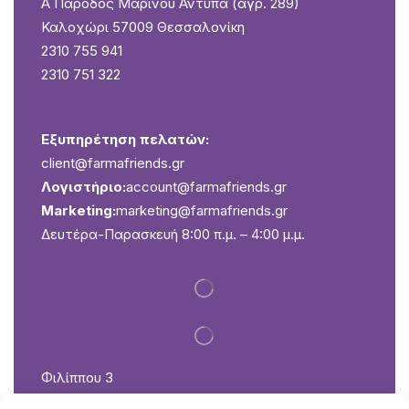
Ά Πάροδος Μαρίνου Αντύπα (αγρ. 289)
Καλοχώρι 57009 Θεσσαλονίκη
2310 755 941
2310 751 322
Εξυπηρέτηση πελατών:
client@farmafriends.gr
Λογιστήριο:
account@farmafriends.gr
Marketing:
marketing@farmafriends.gr
Δευτέρα-Παρασκευή 8:00 π.μ. – 4:00 μ.μ.
Φιλίππου 3
Καλοχώρι 57009 Θεσσαλονίκη