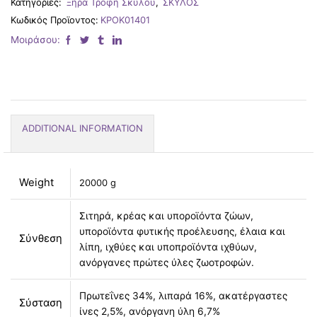
Κατηγορίες:
Ξηρά Τροφή Σκύλου
,
ΣΚΥΛΟΣ
Κωδικός Προϊοντος:
ΚΡΟΚ01401
Μοιράσου:
ADDITIONAL INFORMATION
Weight
20000 g
Σιτηρά, κρέας και υποροϊόντα ζώων,
υποροϊόντα φυτικής προέλευσης, έλαια και
Σύνθεση
λίπη, ιχθύες και υποπροϊόντα ιχθύων,
ανόργανες πρώτες ύλες ζωοτροφών.
Πρωτεΐνες 34%, λιπαρά 16%, ακατέργαστες
Σύσταση
ίνες 2,5%, ανόργανη ύλη 6,7%