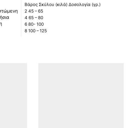
Βάρος Σκύλου (κιλά) Δοσολογία (γρ.)
στώμενη
2 45 – 65
ήσια
4 65 – 80
η
6 80- 100
8 100 – 125