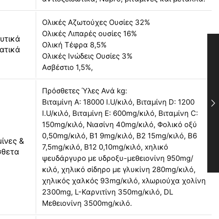
Ολικές Αζωτούχες Ουσίες 32%
Ολικές Λιπαρές ουσίες 16%
υτικά
Ολική Τέφρα 8,5%
ατικά
Ολικές Ινώδεις Ουσίες 3%
Ασβέστιο 1,5%,
Πρόσθετες Ύλες Ανά kg:
Βιταμίνη A: 18000 I.U/κιλό, Βιταμίνη D: 1200
I.U/κιλό, Βιταμίνη E: 600mg/κιλό, Βιταμίνη C:
150mg/κιλό, Νιασίνη 40mg/κιλό, Φολικό οξύ
0,50mg/κιλό, Β1 9mg/κιλό, Β2 15mg/κιλό, Β6
μίνες &
7,5mg/κιλό, Β12 0,10mg/κιλό, xηλικό
σθετα
ψευδάργυρο με υδροξυ-μεθειονίνη 950mg/
κιλό, χηλικό σίδηρο με γλυκίνη 280mg/κιλό,
χηλικός χαλκός 93mg/κιλό, xλωριούχα χολίνη
2300mg, L-Καρνιτίνη 350mg/κιλό, DL
Μεθειονίνη 3500mg/κιλό.