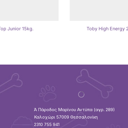
Top Junior 15kg.
Toby High Energy 
Ά Πάροδος Μαρίνου Αντύπα (αγρ. 289)
Καλοχώρι 57009 Θεσσαλονίκη
2310 755 941