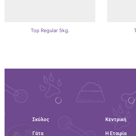
Top Regular 5kg.
Σκύλος
Κεντρική
Γάτα
Η Εταιρία